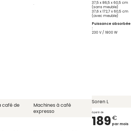
37,5 x 86,5 x 60,5 cm
.
(sans meuble)
37,6 x 172,7 x 60,5 cm
(avec meuble)
Puissance absorbée
:
230 V / 1800 W
Soren L
 café de
Machines à café
expresso
à partir de
189
€
par mois