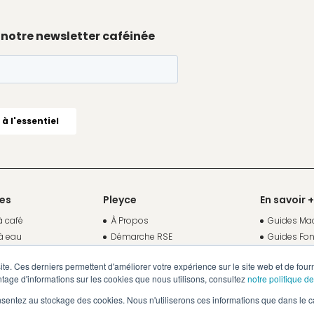
 notre newsletter caféinée
ces
Pleyce
En savoir +
à café
À Propos
Guides Mac
à eau
Démarche RSE
Guides Fon
Fonds de Dotation Pleyce
Journal
site. Ces derniers permettent d'améliorer votre expérience sur le site web et de four
fusions
Partenaires
Études de 
tage d'informations sur les cookies que nous utilisons, consultez
notre politique de
Carrières
Changer de
nsentez au stockage des cookies. Nous n'utiliserons ces informations que dans le c
e café en grains
Espace cli