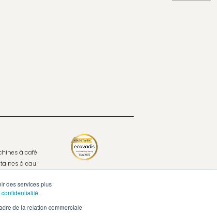
hines à café
taines à eau
nir des services plus
cas
 confidentialité
.
 café, ça change tout
adre de la relation commerciale
ent