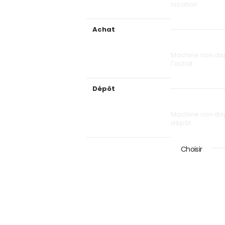
location
Achat
Machine non dis
l'achat
Dépôt
Machine non dis
dépôt
Choisir