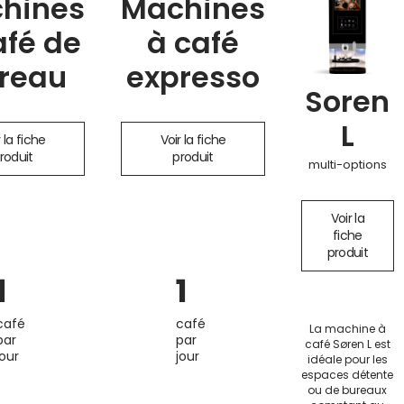
hines
Machines
afé de
à café
reau
expresso
Soren
L
 la fiche
Voir la fiche
roduit
produit
multi-options
Voir la
fiche
produit
1
1
café
café
La machine à
par
par
café Søren L est
jour
jour
idéale pour les
espaces détente
ou de bureaux