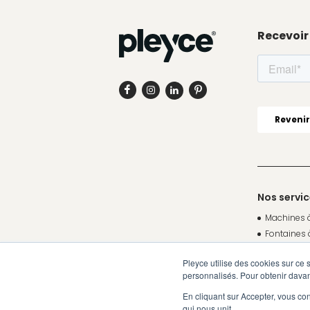
Recevoir
Nos servi
Machines 
Fontaines 
Cafés
Pleyce utilise des cookies sur ce 
Thés et In
personnalisés. Pour obtenir davan
TopBrewer
En cliquant sur Accepter, vous co
Livraison d
qui nous unit.