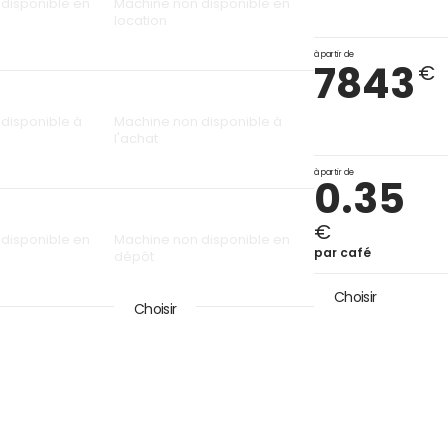
disponible en
Machine non disponible en
location
à partir de
7843
€
disponible à
Machine non disponible à
l'achat
à partir de
0.35
€
disponible en
Machine non disponible en
par café
dépôt
Choisir
Choisir