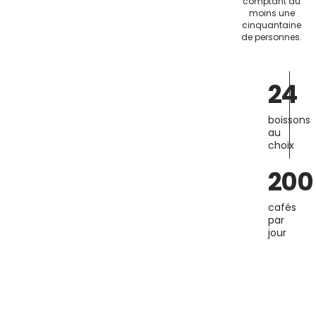
comptant au
moins une
cinquantaine
de personnes.
24
boissons
au
choix
200
cafés
par
jour