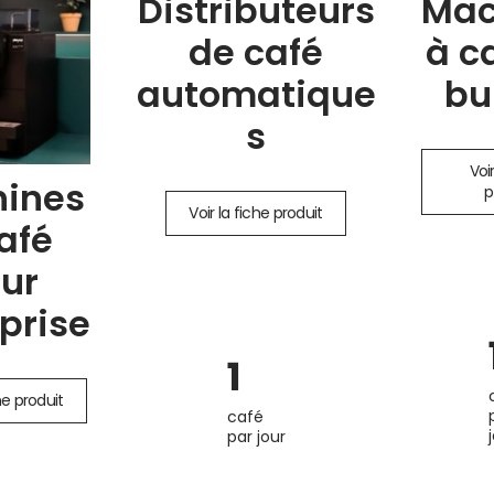
Distributeurs
Mac
de café
à c
automatique
bu
s
Voir
ines
p
Voir la fiche produit
afé
ur
prise
1
he produit
café
par jour