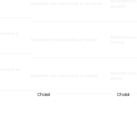
Machine non 
Machine non disponible en location
location
ponible à
Machine non 
Machine non disponible à l'achat
l'achat
ponible en
Machine non 
Machine non disponible en dépôt
dépôt
Choisir
Choisir