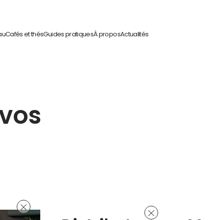
au
Cafés et thés
Guides pratiques
À propos
Actualités
vos