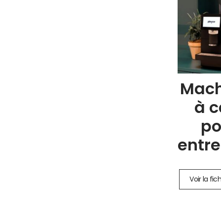
Mach
à c
po
entre
Voir la fic