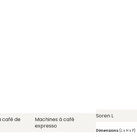
Soren L
 café de
Machines à café
expresso
Dimensions
(L x H x P)
: