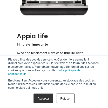
Appia Life
Simple et innovante
Avec son rendement élevé et sa fiabilité, cette
machine est appréciée par des milliers de barista
Pleyce utilise des cookies sur ce site. Ces derniers permettent
à travers le monde.
d'améliorer votre expérience sur le site web et de fournir des services
plus personnalisés. Pour obtenir davantage d'informations sur les
250
cookies que nous utilisons, consultez
notre politique de
confidentialité
.
cafés par jour
En cliquant sur Accepter, vous consentez au stockage des cookies.
Nous n'utiliserons ces informations que dans le cadre de la relation
Découvrir
commerciale qui nous unit.
Accepter
Refuser