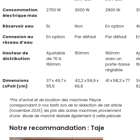
Consommation
2700 W
3000 W
2900 W
3
électrique max
Réservoir eau
5L
Non
En option
4
Connexion au
En option
Par défaut
Par défaut
E
réseau d’eau
Hauteur de
Ajustable
150mm
160mm
A
distribution
de 70 à
avec un
d
160mm
porte-tasse
1
réglable
Dimensions
37 x 49,7 x
42,2 x 59,9 x
41 x 58,2 x 77
34
LxPxH (cm)
55,5
66,6
6
*Prix d’achat et de location des machines Pleyce
correspondant à nos tarifs lors de la rédaction de cet article
(novembre 2025), les prix des autres machines proviennent
d’une étude de marché réalisée également à cette période.
Notre recommandation :
Taje