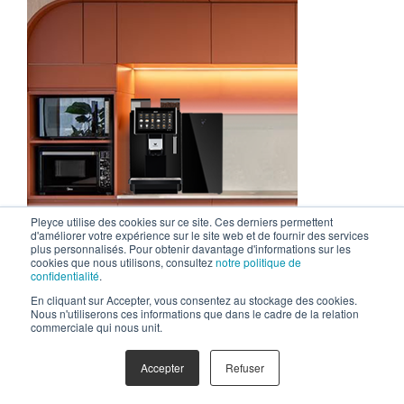
Pleyce utilise des cookies sur ce site. Ces derniers permettent
d'améliorer votre expérience sur le site web et de fournir des services
plus personnalisés. Pour obtenir davantage d'informations sur les
cookies que nous utilisons, consultez
notre politique de
confidentialité
.
En cliquant sur Accepter, vous consentez au stockage des cookies.
Nous n'utiliserons ces informations que dans le cadre de la relation
commerciale qui nous unit.
Dans cette catégorie,
Taje
s’impose par son intelligence et sa
puissance.
Accepter
Refuser
Pompe 19 bars
, pour de véritables expressos avec une
crema savoureuse et aromatique.