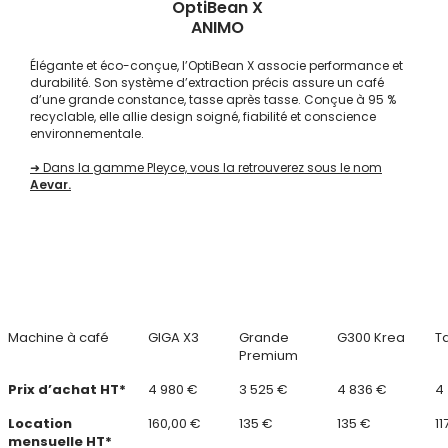
OptiBean X
ANIMO
Élégante et éco-conçue, l’OptiBean X associe performance et
durabilité. Son système d’extraction précis assure un café
d’une grande constance, tasse après tasse. Conçue à 95 %
recyclable, elle allie design soigné, fiabilité et conscience
environnementale.
➜ Dans la gamme Pleyce, vous la retrouverez sous le nom
Aevar.
Machine à café
GIGA X3
Grande
G300 Krea
T
Premium
Prix d’achat HT*
4 980 €
3 525 €
4 836 €
4
Location
160,00 €
135 €
135 €
11
mensuelle HT*