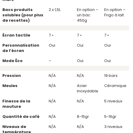
Bacs produits
2 x 1,5L
En option –
En option –
solubles (pour plus
un bac
Frigo à lait
de recettes)
450g
Écran tactile
7 »
7 »
7 »
Personnalisation
Oui
Oui
Oui
de l’écran
Mode Éco
–
Oui
Oui
Pression
N/A
N/A
19 bars
Meules
N/A
Acier
Céramique
inoxydable
Finesse de la
N/A
N/A
5 niveaux
mouture
Quantité de café
N/A
8-15gr
5-16gr
Niveaux de
N/A
N/A
3 niveaux
température