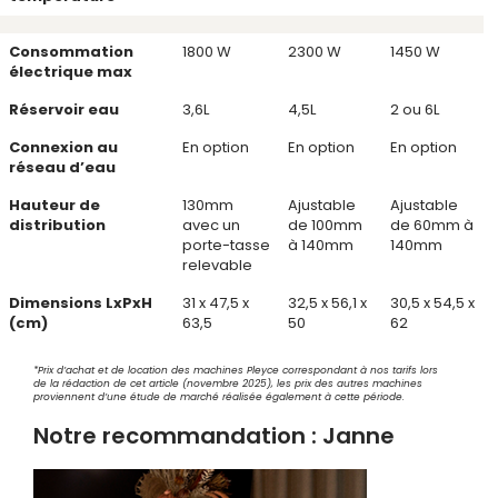
Consommation
1800 W
2300 W
1450 W
électrique max
Réservoir eau
3,6L
4,5L
2 ou 6L
Connexion au
En option
En option
En option
réseau d’eau
Hauteur de
130mm
Ajustable
Ajustable
distribution
avec un
de 100mm
de 60mm à
porte-tasse
à 140mm
140mm
relevable
Dimensions LxPxH
31 x 47,5 x
32,5 x 56,1 x
30,5 x 54,5 x
(cm)
63,5
50
62
*Prix d’achat et de location des machines Pleyce correspondant à nos tarifs lors
de la rédaction de cet article (novembre 2025), les prix des autres machines
proviennent d’une étude de marché réalisée également à cette période.
Notre recommandation : Janne