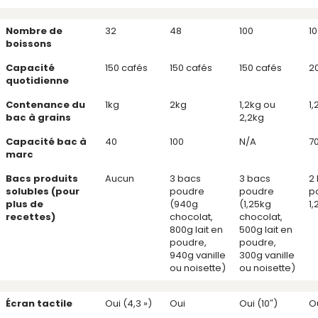
Nombre de
32
48
100
1
boissons
Capacité
150 cafés
150 cafés
150 cafés
2
quotidienne
Contenance du
1kg
2kg
1,2kg ou
1,
bac à grains
2,2kg
Capacité bac à
40
100
N/A
7
marc
Bacs produits
Aucun
3 bacs
3 bacs
2
solubles (pour
poudre
poudre
p
plus de
(940g
(1,25kg
1,
recettes)
chocolat,
chocolat,
800g lait en
500g lait en
poudre,
poudre,
940g vanille
300g vanille
ou noisette)
ou noisette)
Écran tactile
Oui (4,3 »)
Oui
Oui (10″)
Ou