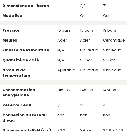
Dimensions de l’écran
2,8″
7″
Mode Éco
Oui
Oui
Pression
15 bars
15 bars
19 bars
Meules
Acier
Acier
Céramique
Finesse de la mouture
N/A
8 niveaux
5 niveaux
Quantité de café
N/A
5-16gr
5-16gr
Niveaux de
Ajustable
3 niveaux
3 niveaux
température
Consommation
1450 W
1450 W
1450 W
énergétique
Réservoir eau
1,8L
3L
4L
Connexion au réseau
non
non
non
d’eau
Dimensions LxPxH (cm)
23,6 x
29.5 ×
34.9 × 47.3