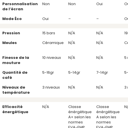
Personnalisation
Non
Non
Oui
O
de l’écran
Mode Éco
Oui
–
–
O
Pression
15 bars
N/A
N/A
19
Meules
Céramique
N/A
N/A
C
Finesse de la
10 niveaux
N/A
N/A
5
mouture
Quantité de
5-16gr
5-14gr
7-14gr
5
café
Niveaux de
3 niveaux
N/A
N/A
3
température
Efficacité
N/A
Classe
Classe
N
énergétique
énérgétique
énérgétique
A+ selon les
A selon les
normes
normes
EVA-EMP
EVA-EMP