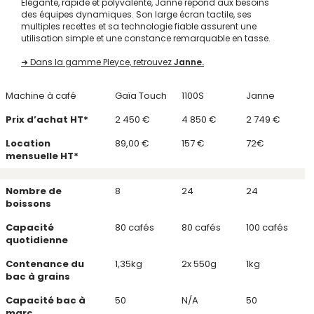
Élégante, rapide et polyvalente, Janne répond aux besoins
des équipes dynamiques. Son large écran tactile, ses
multiples recettes et sa technologie fiable assurent une
utilisation simple et une constance remarquable en tasse.
➜ Dans la gamme Pleyce, retrouvez
Janne.
Machine à café
Gaïa Touch
1100S
Janne
Prix d’achat HT*
2 450 €
4 850 €
2 749 €
Location
89,00 €
157 €
72€
mensuelle HT*
Nombre de
8
24
24
boissons
Capacité
80 cafés
80 cafés
100 cafés
quotidienne
Contenance du
1,35kg
2x 550g
1kg
bac à grains
Capacité bac à
50
N/A
50
marc