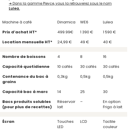
➜ Dans la gamme Pleyce, vous la retrouverez sous le nom
Lulea.
Machine à café
Dinamica
WE6
Lulea
Prix d’achat HT*
499.99€
1 390 €
1 590 €
Location mensuelle HT*
24,99 €
49 €
40 €
Nombre de boissons
4
8
16
Capacité quotidienne
10 cafés
30 cafés
30 cafés
Contenance du bac à
0,3kg
0,5kg
0,5kg
grains
Capacité bac à marc
14
25
30
Bacs produits solubles
Réservoir
–
En option:
(pour plus de recettes)
lait
Frigo à lait
Écran
Touches
LCD
Tactile
LED
couleur