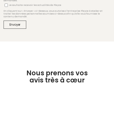
demandés.
Je souhaite recevoir les actualités de Pleyce
En cliquant sur « Envoyer » ci-dessous, vous autorisez l’entreprise Pleyce à stocker et
traiter les données personnelles soumises ci-dessus afin qu’elle vous fournisse le
contenu demandé.
Nous prenons vos
avis très à cœur