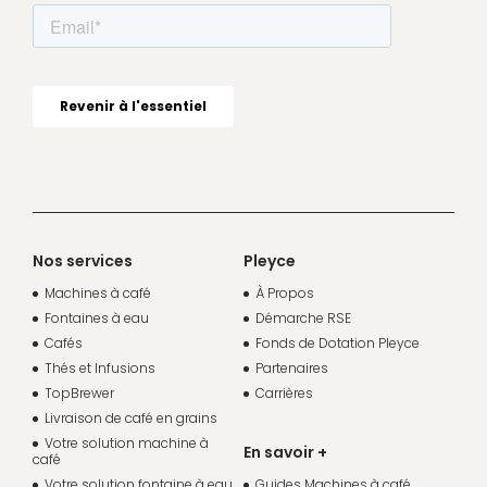
Nos services
Pleyce
Machines à café
À Propos
Fontaines à eau
Démarche RSE
Cafés
Fonds de Dotation Pleyce
Thés et Infusions
Partenaires
TopBrewer
Carrières
Livraison de café en grains
Votre solution machine à
En savoir +
café
Votre solution fontaine à eau
Guides Machines à café