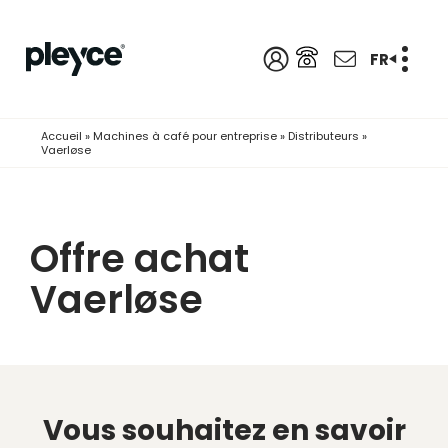
FR
Accueil
»
Machines à café pour entreprise
»
Distributeurs
»
Vaerløse
Offre achat
Vaerløse
Vous souhaitez en savoir