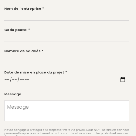
Nom de l'entreprise
*
Code postal
*
Nombre de salariés
*
Date de mise en place du projet
*
Message
Pleyce s'engage à protéger et à respecter votre vie privée. Nous n'utiliserons vos données
personnelles que pour administrer votre compte et vous fournir les produits et services