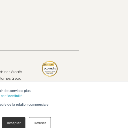
hines à café
taines à eau
nir des services plus
cas
 confidentialité
.
 café, ça change tout
adre de la relation commerciale
ent
cter
Accepter
Refuser