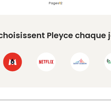
Pages
1
2
 choisissent Pleyce chaque 