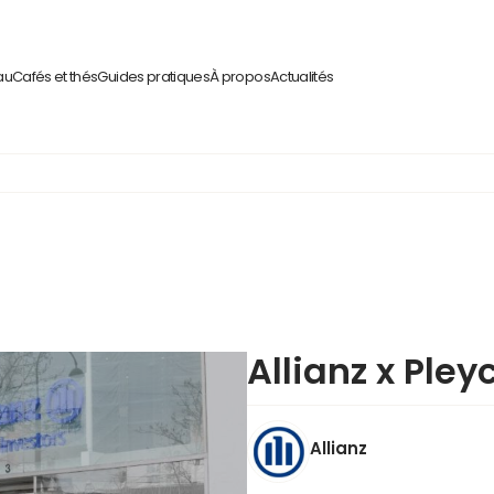
au
Cafés et thés
Guides pratiques
À propos
Actualités
Allianz x Pley
Allianz