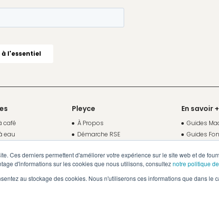
ces
Pleyce
En savoir +
à café
À Propos
Guides Mac
à eau
Démarche RSE
Guides Fon
Fonds de Dotation Pleyce
Journal
site. Ces derniers permettent d'améliorer votre expérience sur le site web et de four
fusions
Partenaires
Études de 
tage d'informations sur les cookies que nous utilisons, consultez
notre politique de
Carrières
Changer de
nsentez au stockage des cookies. Nous n'utiliserons ces informations que dans le c
e café en grains
Espace cli
tion machine à café
Nous conta
tion fontaine à eau
Politique de confidentialité
Mentions légales
Réalisation : 32 décembre