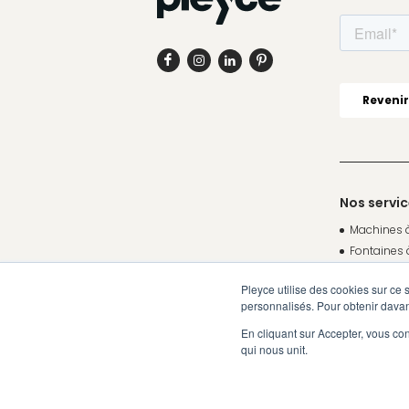
Nos servi
Machines 
Fontaines 
Cafés
Pleyce utilise des cookies sur ce 
Thés et In
personnalisés. Pour obtenir davan
TopBrewer
En cliquant sur Accepter, vous co
Livraison d
qui nous unit.
Votre solu
Votre solu