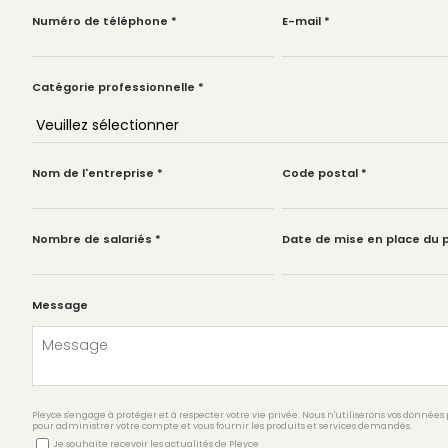
Numéro de téléphone
*
E-mail
*
Catégorie professionnelle
*
Nom de l'entreprise
*
Code postal
*
Nombre de salariés
*
Date de mise en place du 
Message
Pleyce s'engage à protéger et à respecter votre vie privée. Nous n'utiliserons vos donnée
pour administrer votre compte et vous fournir les produits et services demandés.
Je souhaite recevoir les actualités de Pleyce