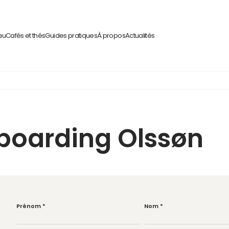
au
Cafés et thés
Guides pratiques
À propos
Actualités
boarding Olssøn
Prénom
*
Nom
*