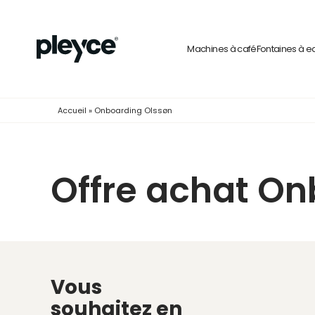
Machines à café
Fontaines à e
Accueil
»
Onboarding Olssøn
Offre achat On
Vous
souhaitez en