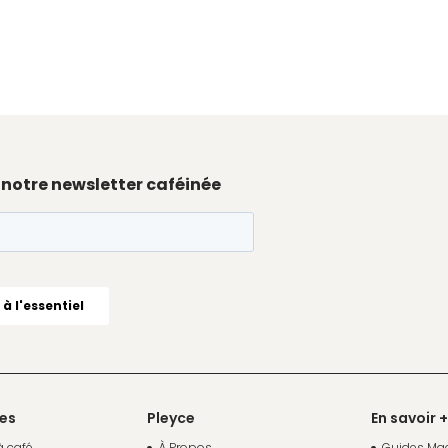
 notre newsletter caféinée
ces
Pleyce
En savoir +
à café
À Propos
Guides Mac