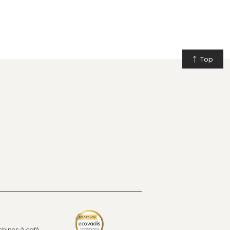
Top
hines à café