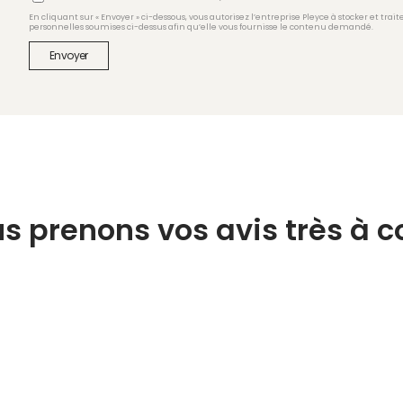
En cliquant sur « Envoyer » ci-dessous, vous autorisez l’entreprise Pleyce à stocker et trai
personnelles soumises ci-dessus afin qu’elle vous fournisse le contenu demandé.
s prenons vos avis très à 