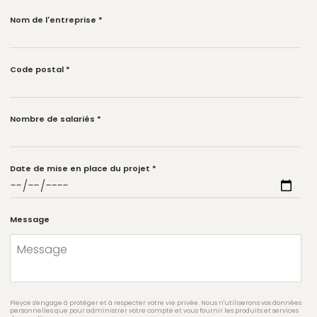
Nom de l'entreprise
*
Code postal
*
Nombre de salariés
*
Date de mise en place du projet
*
Message
Pleyce s'engage à protéger et à respecter votre vie privée. Nous n'utiliserons vos données
personnelles que pour administrer votre compte et vous fournir les produits et services