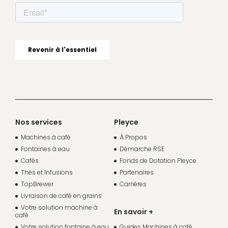
Nos services
Pleyce
Machines à café
À Propos
Fontaines à eau
Démarche RSE
Cafés
Fonds de Dotation Pleyce
Thés et Infusions
Partenaires
TopBrewer
Carrières
Livraison de café en grains
Votre solution machine à
En savoir +
café
Votre solution fontaine à eau
Guides Machines à café