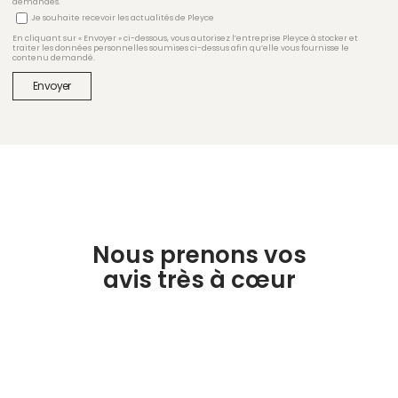
demandés.
Je souhaite recevoir les actualités de Pleyce
En cliquant sur « Envoyer » ci-dessous, vous autorisez l’entreprise Pleyce à stocker et
traiter les données personnelles soumises ci-dessus afin qu’elle vous fournisse le
contenu demandé.
Nous prenons vos
avis très à cœur