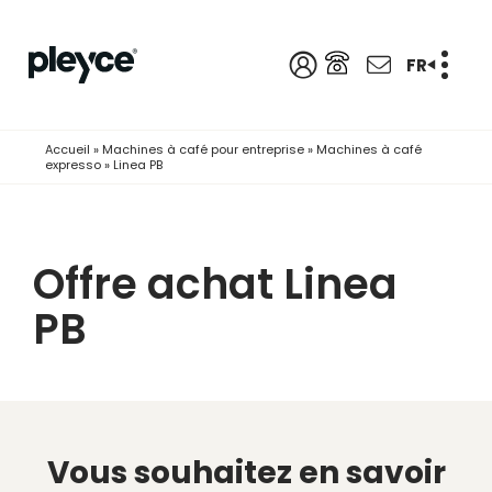
FR
Accueil
»
Machines à café pour entreprise
»
Machines à café
expresso
»
Linea PB
Offre achat Linea
PB
Vous souhaitez en savoir