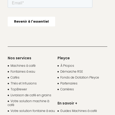
Nos services
Pleyce
Machines à café
À Propos
Fontaines à eau
Démarche RSE
Cafés
Fonds de Dotation Pleyce
Thés et Infusions
Partenaires
TopBrewer
Carrières
Livraison de café en grains
Votre solution machine à
En savoir +
café
Votre solution fontaine à eau
Guides Machines à café