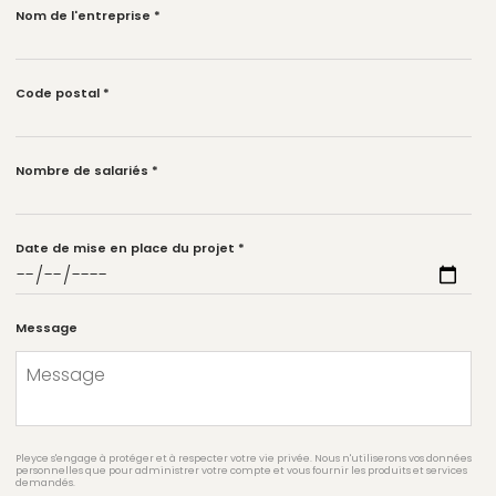
Nom de l'entreprise
*
Code postal
*
Nombre de salariés
*
Date de mise en place du projet
*
Message
Pleyce s'engage à protéger et à respecter votre vie privée. Nous n'utiliserons vos données
personnelles que pour administrer votre compte et vous fournir les produits et services
demandés.