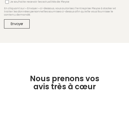
Je souhaite recevoir les actualités de Pleyce
En cliquant sur « Envoyer » ci-dessous, vous autorisez l’entreprise Pleyce à stocker et
traiter les données personnelles soumises ci-dessus afin qu’elle vous fournisse le
contenu demandé.
Nous prenons vos
avis très à cœur