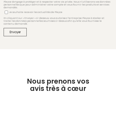
Pleyce s'engage à protéger et à respecter votre vie privée. Nous n'utiliserons vos données
personnelles que pour administrer votre compte et vous fournir les produits et services
demandés.
Je souhaite recevoir les actualités de Pleyce
En cliquant sur « Envoyer » ci-dessous, vous autorisez l’entreprise Pleyce à stocker et
traiter les données personnelles soumises ci-dessus afin qu’elle vous fournisse le
contenu demandé.
Nous prenons vos
avis très à cœur