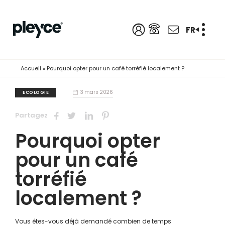
FR
Accueil
»
Pourquoi opter pour un café torréfié localement ?
3 mars 2026
ECOLOGIE
Partagez
Pourquoi opter
pour un café
torréfié
localement ?
Vous êtes-vous déjà demandé combien de temps