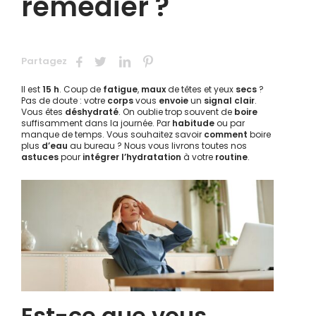
remédier ?
Partagez
Il est
15 h
. Coup de
fatigue
,
maux
de têtes et yeux
secs
?
Pas de doute : votre
corps
vous
envoie
un
signal
clair
.
Vous êtes
déshydraté
. On oublie trop souvent de
boire
suffisamment dans la journée. Par
habitude
ou par
manque de temps. Vous souhaitez savoir
comment
boire
plus
d’eau
au bureau ? Nous vous livrons toutes nos
astuces
pour
intégrer l’hydratation
à votre
routine
.
Est-ce que vous