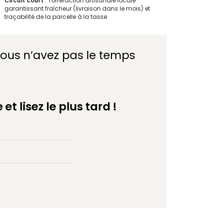
Circuit court
: Torréfaction artisanale locale
garantissant fraîcheur (livraison dans le mois) et
traçabilité de la parcelle à la tasse
vous n’avez pas le temps
t lisez le plus tard !