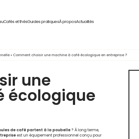
au
Cafés et thés
Guides pratiques
À propos
Actualités
nnelle
»
Comment choisir une machine à café écologique en entreprise ?
ir une
é écologique
psules de café partent à la poubelle
? À long terme,
treprise
est un équipement professionnel conçu pour