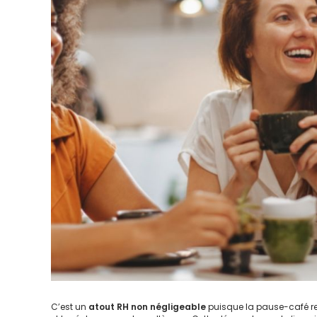
C’est un
atout RH non négligeable
puisque la pause-café re