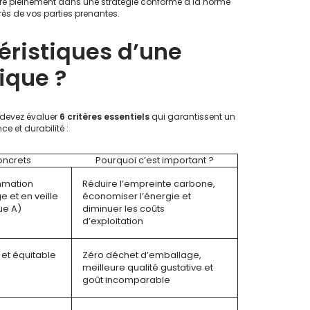
rire pleinement dans une stratégie conforme à la norme
ès de vos parties prenantes.
téristiques d’une
ique ?
 devez évaluer
6 critères essentiels
qui garantissent un
 et durabilité :
oncrets
Pourquoi c’est important ?
mmation
Réduire l’empreinte carbone,
e et en veille
économiser l’énergie et
ue A)
diminuer les coûts
d’exploitation
 et équitable
Zéro déchet d’emballage,
meilleure qualité gustative et
goût incomparable