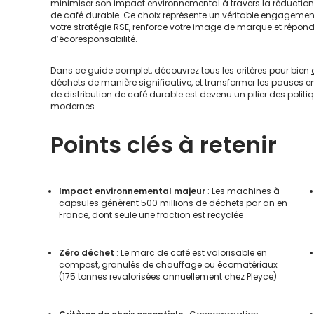
minimiser son impact environnemental à travers la réduction de
de café durable. Ce choix représente un véritable engagement
votre stratégie RSE, renforce votre image de marque et répon
d’écoresponsabilité.
Dans ce guide complet, découvrez tous les critères pour bien
déchets de manière significative, et transformer les pauses 
de distribution de café durable est devenu un pilier des poli
modernes.
Points clés à retenir
Impact environnemental majeur
: Les machines à
capsules génèrent 500 millions de déchets par an en
France, dont seule une fraction est recyclée
Zéro déchet
: Le marc de café est valorisable en
compost, granulés de chauffage ou écomatériaux
(175 tonnes revalorisées annuellement chez Pleyce)