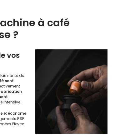
machine à café
se ?
de vos
alarmante de
fé sont
fectivement
 fabrication
ment
:
e intensive.
ble et économe
agements RSE
nnées Pleyce