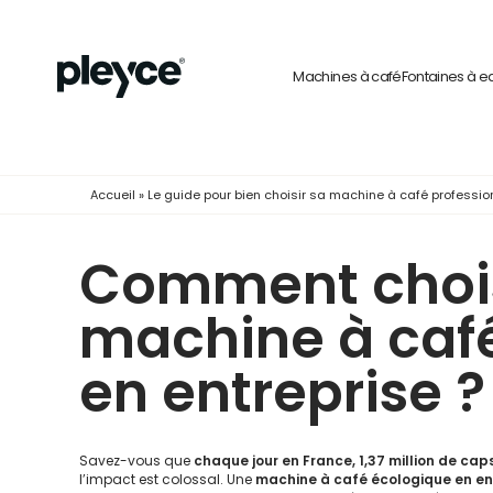
Machines à café
Fontaines à e
Accueil
»
Le guide pour bien choisir sa machine à café professio
Comment chois
machine à caf
en entreprise ?
Savez-vous que
chaque jour en France, 1,37 million de ca
l’impact est colossal. Une
machine à café écologique en en