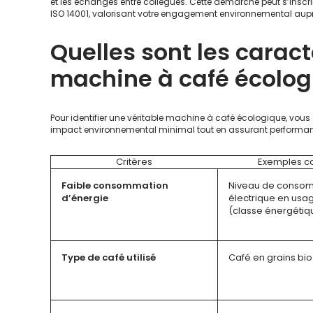
et les échanges entre collègues. Cette démarche peut s’insc
ISO 14001, valorisant votre engagement environnemental aupr
Quelles sont les carac
machine à café écolog
Pour identifier une véritable machine à café écologique, vous
impact environnemental minimal tout en assurant performance
Critères
Exemples c
Faible consommation
Niveau de conso
d’énergie
électrique en usag
(classe énergétiq
Type de café utilisé
Café en grains bio