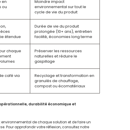
e en
Moindre impact
s ou
environnemental sur tout le
cycle de vie du produit
ion,
Durée de vie du produit
pièces
prolongée (10+ ans), entretien
tie étendue
facilité, économies long terme
our chaque
Préserver les ressources
tement
naturelles et réduire le
volumes
gaspillage
de café via
Recyclage et transformation en
granulés de chauffage,
compost ou écomatériaux
opérationnelle, durabilité économique et
t environnemental de chaque solution et de faire un
e. Pour approfondir votre réflexion, consultez notre