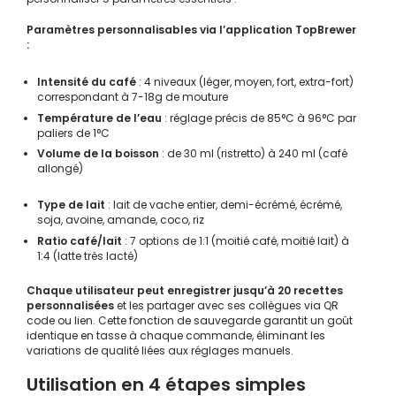
Paramètres personnalisables via l’application TopBrewer
:
Intensité du café
: 4 niveaux (léger, moyen, fort, extra-fort)
correspondant à 7-18g de mouture
Température de l’eau
: réglage précis de 85°C à 96°C par
paliers de 1°C
Volume de la boisson
: de 30 ml (ristretto) à 240 ml (café
allongé)
Type de lait
: lait de vache entier, demi-écrémé, écrémé,
soja, avoine, amande, coco, riz
Ratio café/lait
: 7 options de 1:1 (moitié café, moitié lait) à
1:4 (latte très lacté)
Chaque utilisateur peut enregistrer jusqu’à 20 recettes
personnalisées
et les partager avec ses collègues via QR
code ou lien. Cette fonction de sauvegarde garantit un goût
identique en tasse à chaque commande, éliminant les
variations de qualité liées aux réglages manuels.
Utilisation en 4 étapes simples