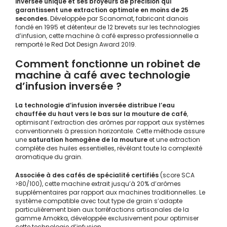
inversée unique et ses broyeurs de précision qui
garantissent une extraction optimale en moins de 25
secondes.
Développée par Scanomat, fabricant danois
fondé en 1995 et détenteur de 12 brevets sur les technologies
d’infusion, cette machine à café expresso professionnelle a
remporté le Red Dot Design Award 2019.
Comment fonctionne un robinet de
machine à café avec technologie
d’infusion inversée ?
La technologie d’infusion inversée distribue l’eau
chauffée du haut vers le bas sur la mouture de café
,
optimisant l’extraction des arômes par rapport aux systèmes
conventionnels à pression horizontale. Cette méthode assure
une
saturation homogène de la mouture
et une extraction
complète des huiles essentielles, révélant toute la complexité
aromatique du grain.
Associée à des cafés de spécialité certifiés
(score SCA
>80/100), cette machine extrait jusqu’à 20% d’arômes
supplémentaires par rapport aux machines traditionnelles. Le
système compatible avec tout type de grain s’adapte
particulièrement bien aux torréfactions artisanales de la
gamme Amokka, développée exclusivement pour optimiser
cette technologie d’infusion.