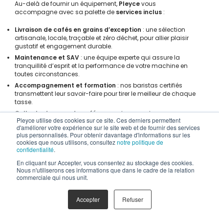
Au-delà de fournir un équipement,
Pleyce
vous
accompagne avec sa palette de
services inclus
:
Livraison de cafés en grains d’exception
: une sélection
artisanale, locale, traçable et zéro déchet, pour allier plaisir
gustatif et engagement durable.
Maintenance et SAV
: une équipe experte qui assure la
tranquillité d’esprit et la performance de votre machine en
toutes circonstances.
Accompagnement et formation
: nos baristas certifiés
transmettent leur savoir-faire pour tirer le meilleur de chaque
tasse.
Collecte du marc de café
: un geste concret pour
Pleyce utilise des cookies sur ce site. Ces derniers permettent
l’environnement, pour transformer ce déchet en ressource.
d'améliorer votre expérience sur le site web et de fournir des services
plus personnalisés. Pour obtenir davantage d'informations sur les
L’avenir de la pause-café
cookies que nous utilisons, consultez
notre politique de
confidentialité
.
est connecté avec Pleyce
En cliquant sur Accepter, vous consentez au stockage des cookies.
Nous n'utiliserons ces informations que dans le cadre de la relation
commerciale qui nous unit.
Adopter TopBrewer, c’est transformer votre pause-café
en expérience premium alliant technologie,
personnalisation et durabilité.
Cette
machine à café
Accepter
Refuser
connectée en entreprise
combine :