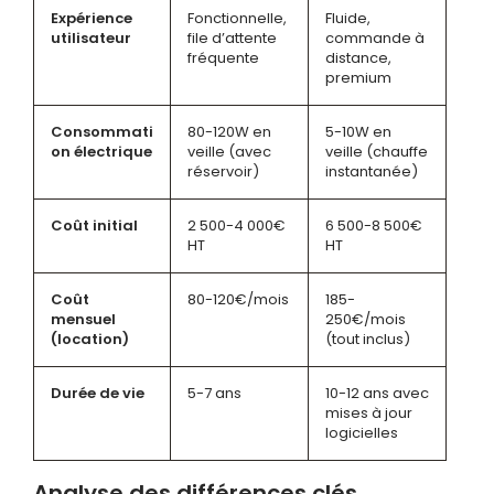
Expérience
Fonctionnelle,
Fluide,
utilisateur
file d’attente
commande à
fréquente
distance,
premium
Consommati
80-120W en
5-10W en
on électrique
veille (avec
veille (chauffe
réservoir)
instantanée)
Coût initial
2 500-4 000€
6 500-8 500€
HT
HT
Coût
80-120€/mois
185-
mensuel
250€/mois
(location)
(tout inclus)
Durée de vie
5-7 ans
10-12 ans avec
mises à jour
logicielles
Analyse des différences clés