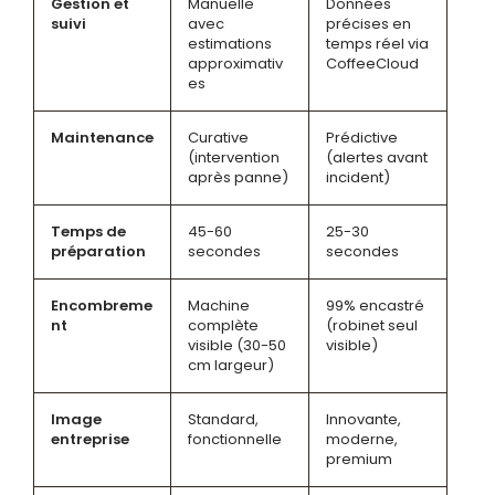
Gestion et
Manuelle
Données
suivi
avec
précises en
estimations
temps réel via
approximativ
CoffeeCloud
es
Maintenance
Curative
Prédictive
(intervention
(alertes avant
après panne)
incident)
Temps de
45-60
25-30
préparation
secondes
secondes
Encombreme
Machine
99% encastré
nt
complète
(robinet seul
visible (30-50
visible)
cm largeur)
Image
Standard,
Innovante,
entreprise
fonctionnelle
moderne,
premium