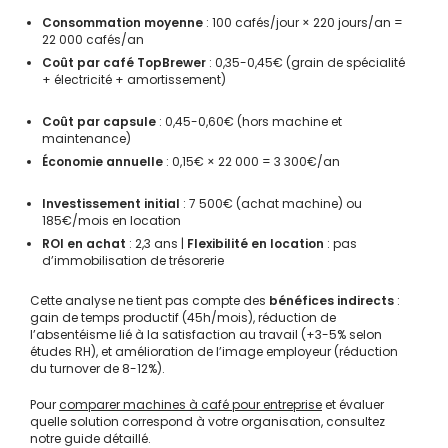
Consommation moyenne
: 100 cafés/jour × 220 jours/an =
22 000 cafés/an
Coût par café TopBrewer
: 0,35-0,45€ (grain de spécialité
+ électricité + amortissement)
Coût par capsule
: 0,45-0,60€ (hors machine et
maintenance)
Économie annuelle
: 0,15€ × 22 000 = 3 300€/an
Investissement initial
: 7 500€ (achat machine) ou
185€/mois en location
ROI en achat
: 2,3 ans |
Flexibilité en location
: pas
d’immobilisation de trésorerie
Cette analyse ne tient pas compte des
bénéfices indirects
:
gain de temps productif (45h/mois), réduction de
l’absentéisme lié à la satisfaction au travail (+3-5% selon
études RH), et amélioration de l’image employeur (réduction
du turnover de 8-12%).
Pour
comparer machines à café pour entreprise
et évaluer
quelle solution correspond à votre organisation, consultez
notre guide détaillé.