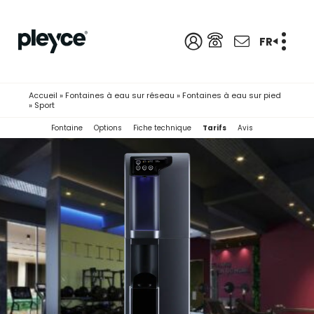
FR
Accueil
»
Fontaines à eau sur réseau
»
Fontaines à eau sur pied
»
Sport
Fontaine
Options
Fiche technique
Tarifs
Avis