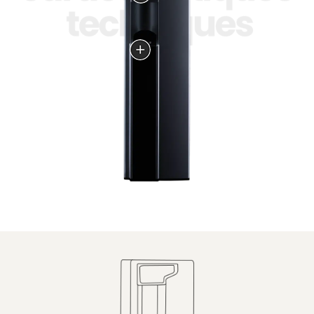
naturelle
d’une hauteur de 31 cm
pour l’utilisation de
gourdes ou carafes.
Réservoir anti-
débordement pour
eaux usées.