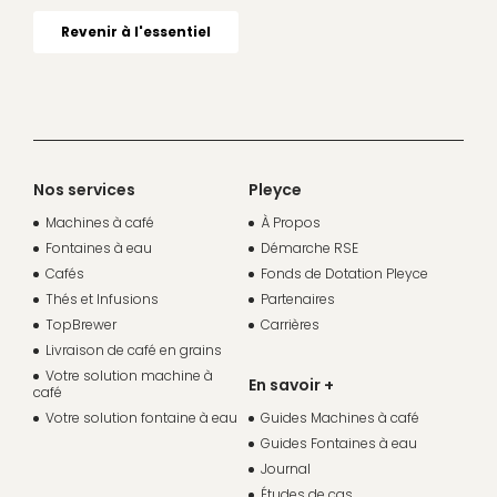
Nos services
Pleyce
Machines à café
À Propos
Fontaines à eau
Démarche RSE
Cafés
Fonds de Dotation Pleyce
Thés et Infusions
Partenaires
TopBrewer
Carrières
Livraison de café en grains
Votre solution machine à
En savoir +
café
Votre solution fontaine à eau
Guides Machines à café
Guides Fontaines à eau
Journal
Études de cas