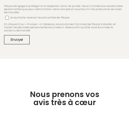
Pleyce s'engage à protéger et à respecter votre vie privée. Nous n'utiliserons vos données
personnelles que pour administrer votre compte et vous fournir les produits et services
demandés.
Je souhaite recevoir les actualités de Pleyce
En cliquant sur « Envoyer » ci-dessous, vous autorisez l’entreprise Pleyce à stocker et
traiter les données personnelles soumises ci-dessus afin qu’elle vous fournisse le
contenu demandé.
Nous prenons vos
avis très à cœur