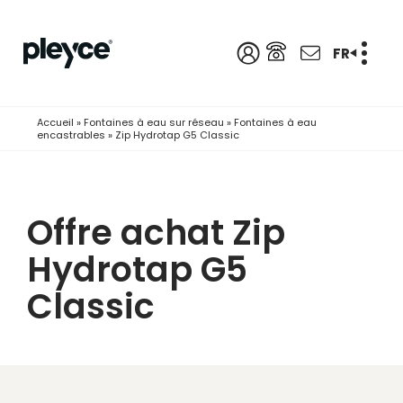
FR
Accueil
»
Fontaines à eau sur réseau
»
Fontaines à eau
encastrables
»
Zip Hydrotap G5 Classic
Offre achat Zip
Hydrotap G5
Classic