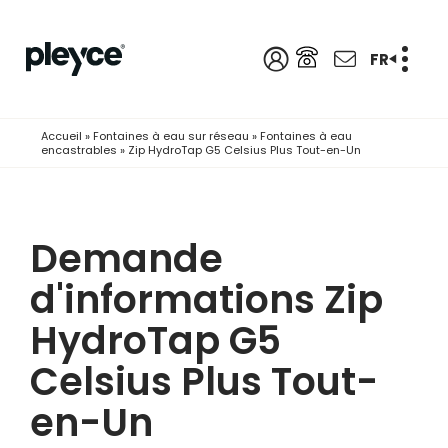
FR
Accueil
»
Fontaines à eau sur réseau
»
Fontaines à eau
encastrables
»
Zip HydroTap G5 Celsius Plus Tout-en-Un
Demande
d'informations Zip
HydroTap G5
Celsius Plus Tout-
en-Un