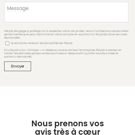
Pleyce s'engage à protéger et à respecter votre vie privée. Nous n'utiliserons vos données
personnelles que pour administrer votre compte et vous fournir les produits et services
demandés.
Je souhaite recevoir les actualités de Pleyce
En cliquant sur « Envoyer » ci-dessous, vous autorisez l’entreprise Pleyce à stocker et
traiter les données personnelles soumises ci-dessus afin qu’elle vous fournisse le
contenu demandé.
Nous prenons vos
avis très à cœur