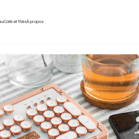
au
Café et Thés
À propos