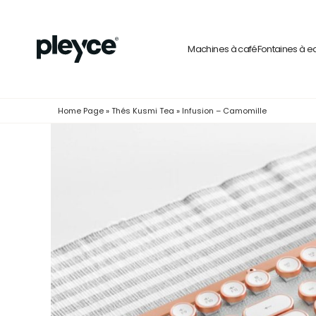
Machines à café
Fontaines à e
Home Page
»
Thés Kusmi Tea
»
Infusion – Camomille