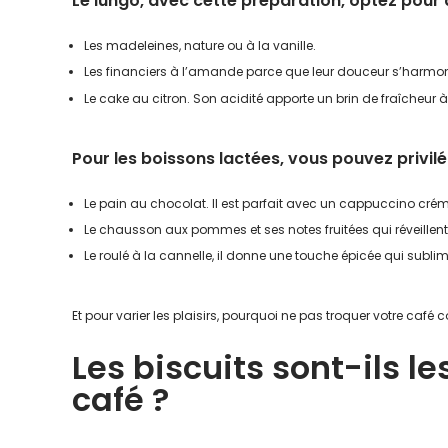
Le lungo, avec cette préparation, optez pour 
Les madeleines, nature ou à la vanille.
Les financiers à l’amande parce que leur douceur s’harmoni
Le cake au citron. Son acidité apporte un brin de fraîcheur 
Pour les boissons lactées, vous pouvez privi
Le pain au chocolat. Il est parfait avec un cappuccino cré
Le chausson aux pommes et ses notes fruitées qui réveillent 
Le roulé à la cannelle, il donne une touche épicée qui sublim
Et pour varier les plaisirs, pourquoi ne pas troquer votre café 
Les biscuits sont-ils 
café ?