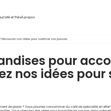
au
Café et Thés
À propos
 Découvrez nos idées pour sublimer vos pauses
andises pour acc
ez nos idées pour 
 de plaisir ? Vous pourriez consommer du café de spécialité, en effet !
 papilles. Vous cherchez des idées pour magnifier les pauses dans votre en