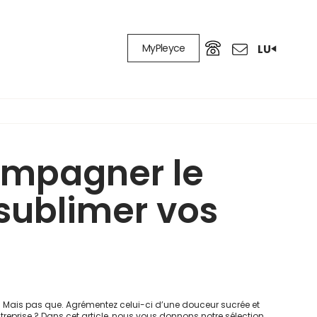
MyPleyce
LU
ompagner le
sublimer vos
 Mais pas que. Agrémentez celui-ci d’une douceur sucrée et
treprise ? Dans cet article, nous vous donnons notre sélection