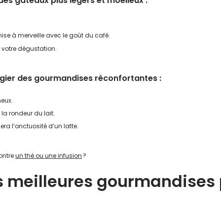
des gâteaux plus légers et moelleux :
se à merveille avec le goût du café.
à votre dégustation.
légier des gourmandises réconfortantes :
meux.
la rondeur du lait.
era l’onctuosité d’un latte.
contre
un thé ou une infusion
?
les meilleures gourmandise