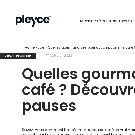
Machines à café
Fontaines à e
Home Page
»
Quelles gourmandises pour accompagner le café ?
12 March 2026
UNCATEGORIZED
Quelles gourm
café ? Découvr
pauses
Savez-vous comment transformer la pause-café en vrai moment
vous obtiendrez une expérience gustative irrésistible pour les