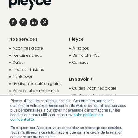
Nos services
Pleyce
Machines à café
À Propos
Fontaines à eau
Démarche RSE
Cafés
Carrières
Thés et Infusions
TopBrewer
En savoir +
Livraison de café en grains
Guides Machines à café
Votre solution machine à
café
Guides Fontaines à eau
Pleyce utilise des cookies sur ce site. Ces derniers permettent
Votre solution fontaine à eau
Études de cas
d'améliorer votre expérience sur le site web et de fournir des services
Espace client
plus personnalisés. Pour obtenir davantage d'informations sur les
cookies que nous utilisons, consultez
notre politique de
Nous contacter
confidentialité
.
En cliquant sur Accepter, vous consentez au stockage des cookies.
Nous n'utiliserons ces informations que dans le cadre de la relation
commerciale qui nous unit.