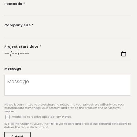
Postcode
*
Company size
*
Project start date
*
Message
Pleyce is committed to protecting and respecting your privacy. We will only use your
personal data to manage your account and provide the products and services you
request.
I would like to receive updates from Pleyce.
By clicking “Submit”, you authorize Pleyce to store and process the personal data above to
deliver the requested content.