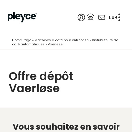
LU
Home Page
»
Machines à café pour entreprise
»
Distributeurs de
café automatiques
»
Vaerløse
Offre dépôt
Vaerløse
Vous souhaitez en savoir