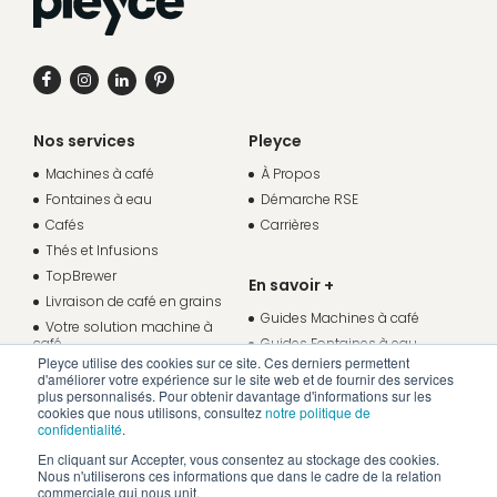
Nos services
Pleyce
Machines à café
À Propos
Fontaines à eau
Démarche RSE
Cafés
Carrières
Thés et Infusions
TopBrewer
En savoir +
Livraison de café en grains
Guides Machines à café
Votre solution machine à
café
Guides Fontaines à eau
Pleyce utilise des cookies sur ce site. Ces derniers permettent
Votre solution fontaine à eau
Études de cas
d'améliorer votre expérience sur le site web et de fournir des services
Espace client
plus personnalisés. Pour obtenir davantage d'informations sur les
cookies que nous utilisons, consultez
notre politique de
Nous contacter
confidentialité
.
En cliquant sur Accepter, vous consentez au stockage des cookies.
Nous n'utiliserons ces informations que dans le cadre de la relation
commerciale qui nous unit.