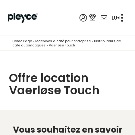
LU
Home Page
»
Machines à café pour entreprise
»
Distributeurs de
café automatiques
»
Vaerløse Touch
Offre location
Vaerløse Touch
Vous souhaitez en savoir