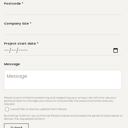
Postcode
*
Company Size
*
Project start date
*
Message
Pleyce is committed to protecting and respecting your privacy. We will only use your
personal data to manage your account and provide the products and services you
request.
I would like to receive updates from Pleyce.
By clicking “Submit”, you authorize Pleyce to store and process the personal data above to
deliver the requested content.