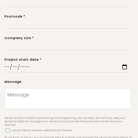
Postcode
*
Company size
*
Project start date
*
Message
Pleyce is committed to protecting and respecting your privacy. We will only use your
personal data to manage your account and provide the products and services you
request.
I would like to receive updates from Pleyce.
By clicking “Submit”, you authorize Pleyce to store and process the personal data above to