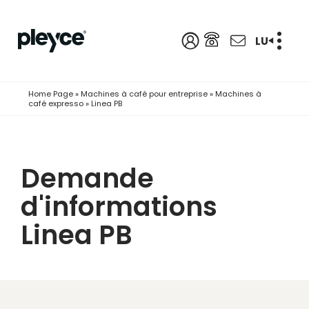
LU
Home Page
»
Machines à café pour entreprise
»
Machines à
café expresso
»
Linea PB
Demande
d'informations
Linea PB