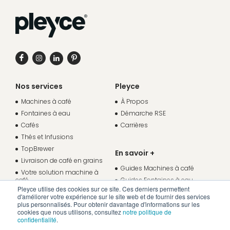
Nos services
Pleyce
Machines à café
À Propos
Fontaines à eau
Démarche RSE
Cafés
Carrières
Thés et Infusions
TopBrewer
En savoir +
Livraison de café en grains
Guides Machines à café
Votre solution machine à
café
Guides Fontaines à eau
Pleyce utilise des cookies sur ce site. Ces derniers permettent
Votre solution fontaine à eau
Études de cas
d'améliorer votre expérience sur le site web et de fournir des services
Espace client
plus personnalisés. Pour obtenir davantage d'informations sur les
cookies que nous utilisons, consultez
notre politique de
Nous contacter
confidentialité
.