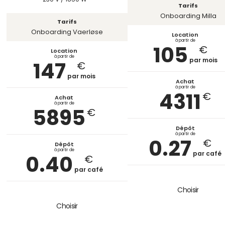
Tarifs
Onboarding Milla
Tarifs
Onboarding Vaerløse
Location
à partir de
105
€
Location
à partir de
par mois
147
€
par mois
Achat
à partir de
4311
€
Achat
à partir de
5895
€
Dépôt
à partir de
0.27
€
Dépôt
à partir de
par café
0.40
€
par café
Choisir
Choisir