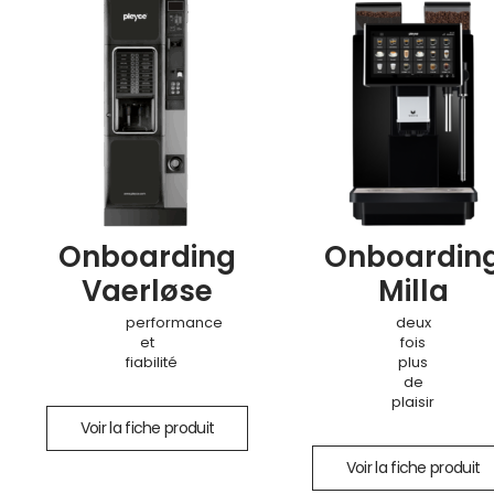
Onboarding
Onboardin
Vaerløse
Milla
performance
deux
et
fois
fiabilité
plus
de
plaisir
Voir la fiche produit
Voir la fiche produit