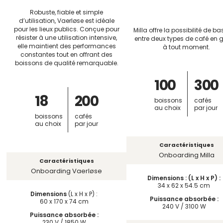
Robuste, fiable et simple
d’utilisation, Vaerløse est idéale
pour les lieux publics. Conçue pour
Milla offre la possibilité de ba
résister à une utilisation intensive,
entre deux types de café en 
elle maintient des performances
à tout moment.
constantes tout en offrant des
boissons de qualité remarquable.
100
300
18
200
boissons
cafés
au choix
par jour
boissons
cafés
au choix
par jour
Caractéristiques
Onboarding Milla
Caractéristiques
Onboarding Vaerløse
Dimensions : (L x H x P) :
34 x 62 x 54.5 cm
Dimensions
(L x H x P) :
Puissance absorbée :
60 x 170 x 74 cm
240 V / 3100 W
Puissance absorbée :
230 V / 1850 W