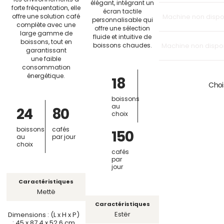
élégant, intégrant un
forte fréquentation, elle
écran tactile
offre une solution café
Machine non dispon
personnalisable qui
complète avec une
offre une sélection
large gamme de
fluide et intuitive de
boissons, tout en
boissons chaudes.
Machine non dispo
garantissant
une faible
consommation
énergétique.
18
Chois
boissons
au
24
80
choix
boissons
cafés
150
au
par jour
choix
cafés
par
jour
Caractéristiques
Mettë
Caractéristiques
Estër
Dimensions : (L x H x P)
: 45 x 87.4 x 52.6 cm