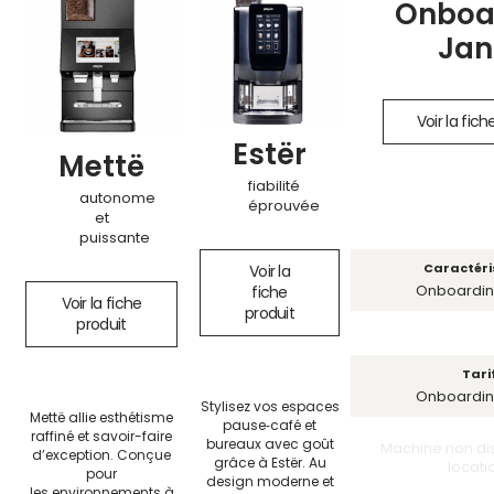
Onboa
Jan
Voir la fich
Estër
Mettë
fiabilité
autonome
éprouvée
et
puissante
Caractéri
Voir la
Onboardin
fiche
Voir la fiche
produit
produit
Tari
Onboardin
Stylisez vos espaces
Mettë allie esthétisme
pause‑café et
raffiné et savoir-faire
bureaux avec goût
Machine non di
d’exception. Conçue
grâce à Estër. Au
locati
pour
design moderne et
les environnements à