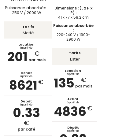
Puissance absorbée :
Dimensions : (L x H x
250 V / 2000 W
P) :
41 x 77 x 58.2 cm
Puissance absorbée
Tarifs
:
Mettë
220-240 V / 1900-
2900 W
Location
à partir de
201
€
Tarifs
Estër
par mois
Location
Achat
à partir de
135
à partir de
€
8621
€
par mois
Achat
Dépôt
à partir de
4836
à partir de
0.33
€
€
Dépôt
par café
à partir de